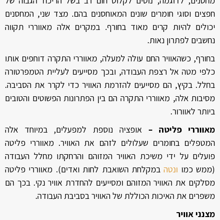
מחסנים, לדוגמה, נוטים לקלוט חום רב בשל הריכוז הגבוה של
חפצים וסוגי חומרים שונים המאוחסנים בהם. מצד שני, המחסנים
יכולים להיות קרים מאוד בחורף. במקרים אלה מאווררי תקווה
נחשבים לפתרון נאות.
בחורף, כשהאוויר החם עולה למעלה, מאווררי התקרה דוחפים אותו
כלפי מטה אל רצפת העבודה, ובכך מסייעים לעליית הטמפרטורה
בחלל. בקיץ, הם מסייעים להזרמת האוויר כדי לקרר את הסביבה.
מסיבות אלה, מאווררי התקרה הם בין הפתרונות הפשוטים והטובים
ביותר לאוורור.
מאווררי פליטה –
אופציה נוספת למפעלים, במיוחד אלה
המטפלים בחומרים שעלולים לזהם את האוויר. מאווררי פליטה
פועלים על ידי משיכת האוויר המזוהם והרחקתו מחלל העבודה
(ממש כמו
ונטה
במקלחת השואבת לחות ואדים). מאווררי פליטה
מסלקים את האוויר המזוהם ומסייעים להחדרת אוויר נקי. בכך הם
משפרים את האיכות הכוללת של האוויר בסביבת העבודה.
מצנני אוויר